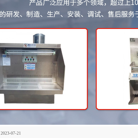
2023-07-21