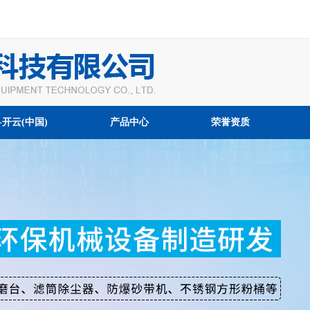
开云(中国)
产品中心
荣誉资质