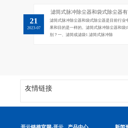
滤筒式脉冲除尘器和袋式除尘器有
21
滤筒式脉冲除尘器和袋式除尘器是目前行业
果和目的是一样的。滤筒式脉冲除尘器和袋
2023-07
别？一、滤筒或滤袋1.滤筒式脉冲除
友情链接
开云链接官网-开云
产品中心
新闻