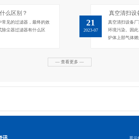
什么区别？
真空清扫设
21
中常见的过滤器，最终的效
真空清扫设备厂
式除尘器过滤器有什么区
环境污染。因此
2023-07
炉体上部气体燃
— 查看更多 —
资讯
开云