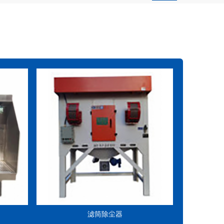
滤筒除尘器