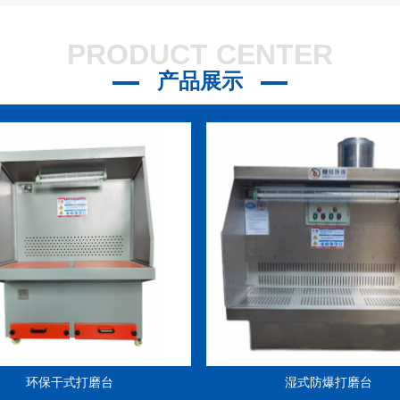
21
PRODUCT CENTER
？
2023-07-21
产品展示
3-07-21
环保干式打磨台
湿式防爆打磨台