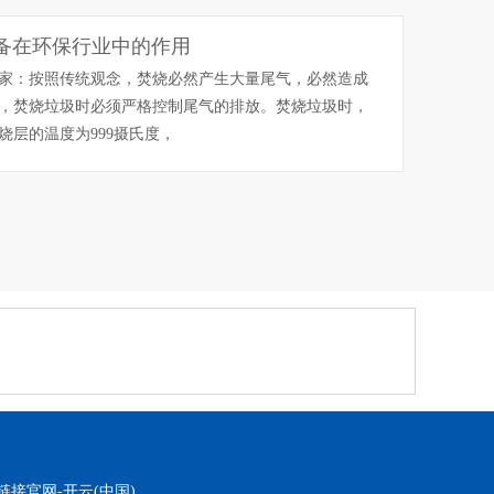
备在环保行业中的作用
家：按照传统观念，焚烧必然产生大量尾气，必然造成
，焚烧垃圾时必须严格控制尾气的排放。焚烧垃圾时，
烧层的温度为999摄氏度，
链接官网-开云(中国)