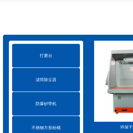
滤筒式脉冲除尘器的结构特点
2023-07-21
滤筒式脉冲除尘器和袋式除尘器有什么区别？
2023
真空清扫设备在环保行业中的作用
2023-07-21
布袋式除尘器的结构及原理
2023-07-21
打磨台
布袋式除尘器的小知识
2023-07-21
滤筒除尘器
防爆砂带机
环保干
不锈钢方形粉桶