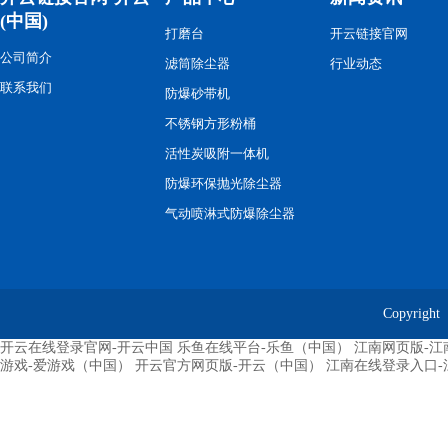
(中国)
打磨台
开云链接官网
公司简介
滤筒除尘器
行业动态
联系我们
防爆砂带机
不锈钢方形粉桶
活性炭吸附一体机
防爆环保抛光除尘器
气动喷淋式防爆除尘器
Copyrig
开云在线登录官网-开云中国
乐鱼在线平台-乐鱼（中国）
江南网页版-江南j
游戏-爱游戏（中国）
开云官方网页版-开云（中国）
江南在线登录入口-