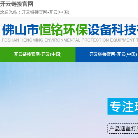
开云链接官网
欢迎光临：开云链接官网-开云(中国)
开云链接官网-开云(中国)
开云链接官网-开云(中国)
联系我们